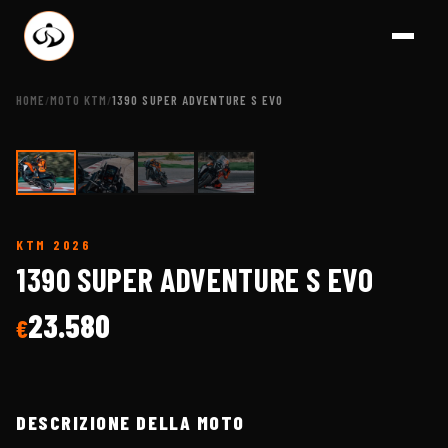
HOME
MOTO KTM
1390 SUPER ADVENTURE S EVO
/
/
1
/
4
KTM
2026
A BRE
1390 SUPER ADVENTURE S EVO
23.580
€
DESCRIZIONE DELLA MOTO