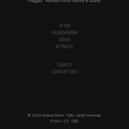
Piaggio. Vendita moto nuove e usate.
KTM
HUSQVARNA
VOGE
KYMCO
USATO
CONTATTACI
©
2026
Avanzi Moto. Tutti i diritti riservati.
P.IVA / C.F.
TBD