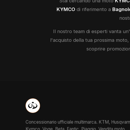
Stai cercando una moto
KYMC
KYMCO
di riferimento a
Bagnol
nostr
Il nostro team di esperti vanta u
l'acquisto della tua prossima moto,
scoprire promozioni
Concessionario ufficiale multimarca. KTM, Husqvarn
Kymco, Voge, Beta, Fantic, Piaggio. Vendita moto