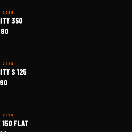
O
2026
ITY 350
490
O
2026
ITY S 125
590
O
2026
 150 FLAT