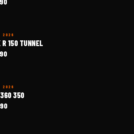
190
O
2026
K R 150 TUNNEL
190
O
2026
 360 350
790