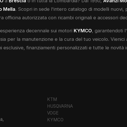
O
a
Brescia
o in tutta la Lombardia? Dal 1950,
Avanzi Mo
o Mella
. Scopri in sede l'intero catalogo di modelli nuovi, p
a officina autorizzata con ricambi originali e accessori ded
n'esperienza decennale sui motori
KYMCO
, garantendoti l'
 sia per la manutenzione e la cura del tuo veicolo. Vieni
 esclusive, finanziamenti personalizzati e tutte le novità
KTM
HUSQVARNA
VOGE
a,
KYMCO