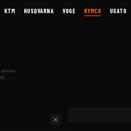
KTM
HUSQVARNA
VOGE
KYMCO
USATO
- CONCESSIONARIO UFF
i presso
IA.