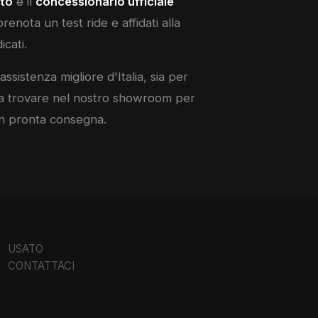
to
è il
concessionario ufficiale
renota un test ride e affidati alla
icati.
assistenza migliore d'Italia, sia per
ci a trovare nel nostro showroom per
 in pronta consegna.
USATO
CONTATTACI