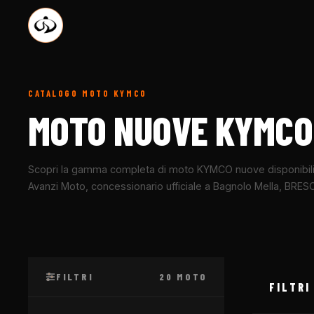
CATALOGO MOTO
KYMCO
MOTO NUOVE
KYMCO
Scopri la gamma completa di moto
KYMCO
nuove disponibil
Avanzi Moto, concessionario ufficiale a Bagnolo Mella, BRESC
FILTRI
20
MOTO
FILTRI