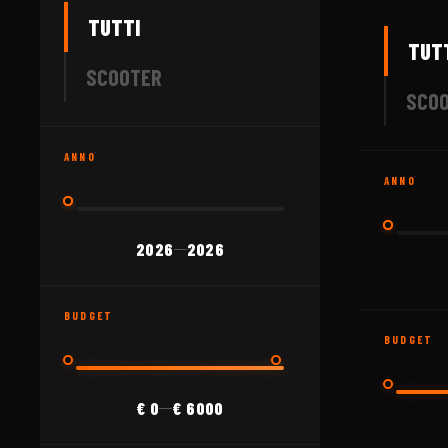
TUTTI
KYMCO
202
TUT
AGILITY
SCOOTER
SCO
2290
€
ANNO
ANNO
KYMCO
202
AGILITY 
2026
2026
—
2390
€
BUDGET
BUDGET
KYMCO
202
€ 0
€ 6000
—
DINK 125