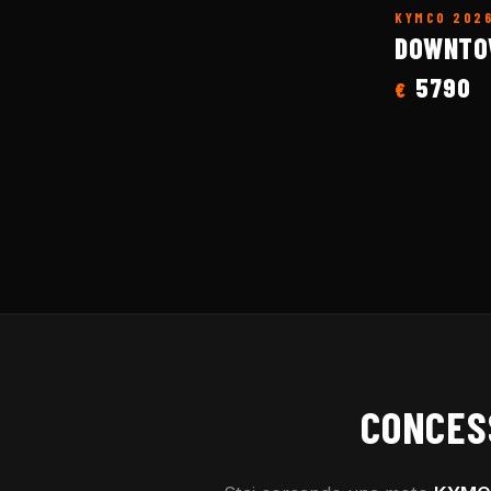
KYMCO
202
DOWNTO
5790
€
CONCES