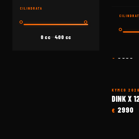
3590
€
CILINDRATA
CILINDRA
0 cc
400 cc
KYMCO
202
—
DINK R 
3590
€
KYMCO
202
DINK X 1
2990
€