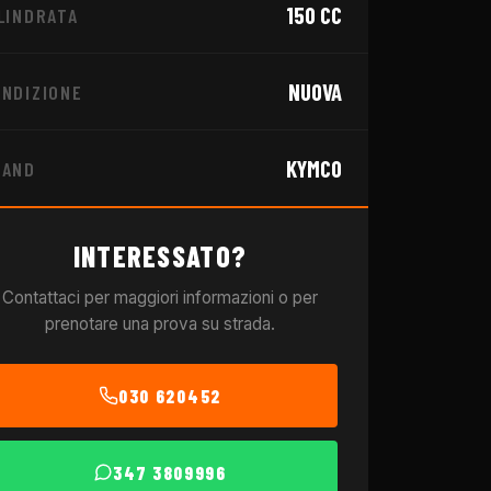
150
CC
LINDRATA
NUOVA
NDIZIONE
KYMCO
RAND
INTERESSATO?
Contattaci per maggiori informazioni o per
prenotare una prova su strada.
030 620452
347 3809996