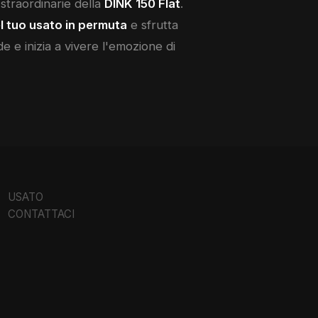
i straordinarie della
DINK 150 Flat
.
l tuo usato in permuta
e sfrutta
de e inizia a vivere l'emozione di
USATO
CONTATTACI