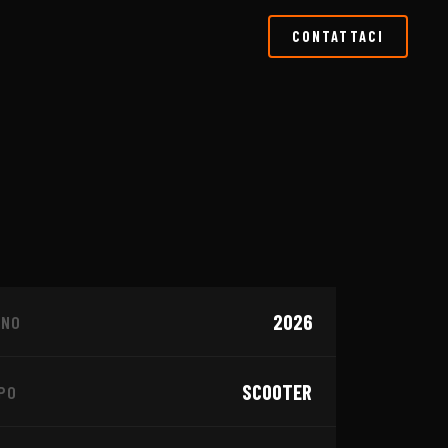
CONTATTACI
1
/
4
2026
NNO
SSIONARIO
KYMCO
SCOOTER
PO