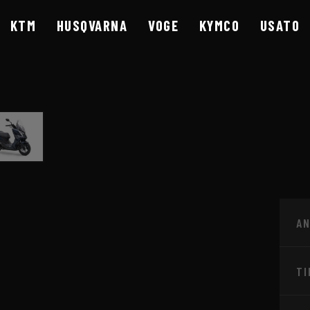
KTM
HUSQVARNA
VOGE
KYMCO
USATO
A
A BRESCIA - CONCE
TI