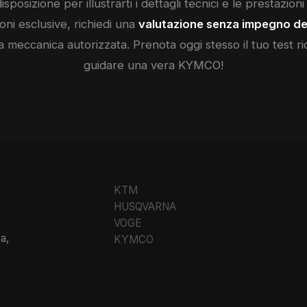
isposizione per illustrarti i dettagli tecnici e le prestazion
ni esclusive, richiedi una
valutazione senza impegno de
a meccanica autorizzata. Prenota oggi stesso il tuo test ri
guidare una vera
KYMCO
!
KTM
HUSQVARNA
VOGE
a,
KYMCO