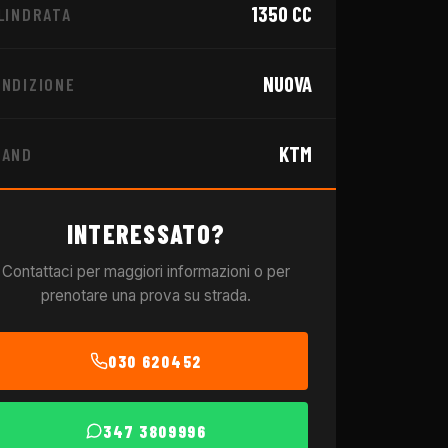
1350
CC
LINDRATA
NUOVA
NDIZIONE
KTM
RAND
INTERESSATO?
Contattaci per maggiori informazioni o per
prenotare una prova su strada.
030 620452
347 3809996