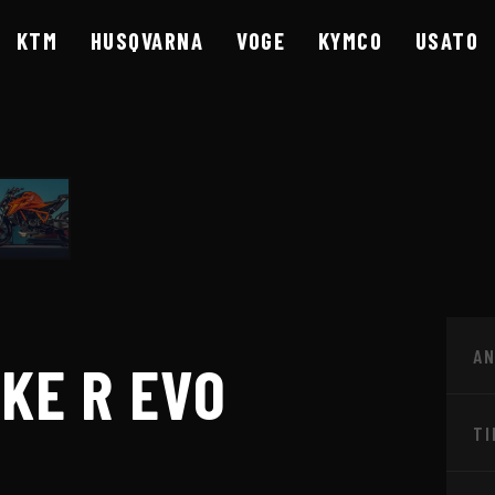
KTM
HUSQVARNA
VOGE
KYMCO
USATO
A
A BRESCIA
KE R EVO
TI