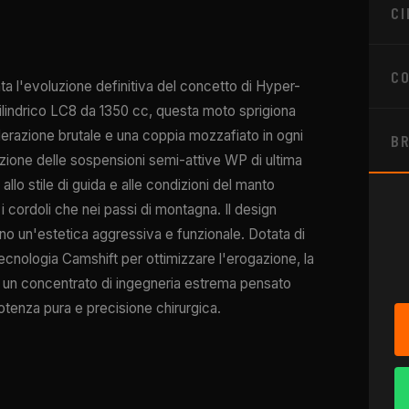
CI
CO
l'evoluzione definitiva del concetto di Hyper-
ilindrico LC8 da 1350 cc, questa moto sprigiona
erazione brutale e una coppia mozzafiato in ogni
B
azione delle sospensioni semi-attive WP di ultima
llo stile di guida e alle condizioni del manto
 i cordoli che nei passi di montagna. Il design
ano un'estetica aggressiva e funzionale. Dotata di
tecnologia Camshift per ottimizzare l'erogazione, la
un concentrato di ingegneria estrema pensato
otenza pura e precisione chirurgica.