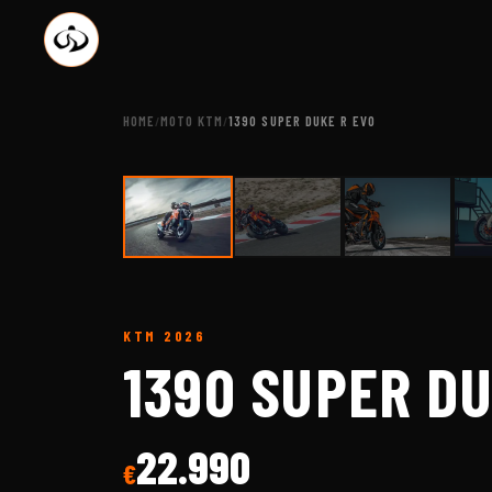
HOME
MOTO KTM
1390 SUPER DUKE R EVO
/
/
KTM
2026
1390 SUPER DU
22.990
€