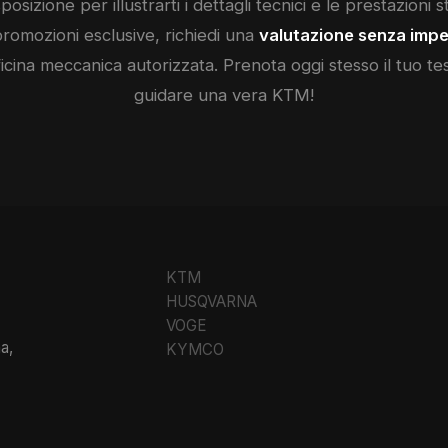
posizione per illustrarti i dettagli tecnici e le prestazioni 
promozioni esclusive, richiedi una
valutazione senza impe
ficina meccanica autorizzata. Prenota oggi stesso il tuo test
guidare una vera
KTM
!
KTM
HUSQVARNA
VOGE
a,
KYMCO