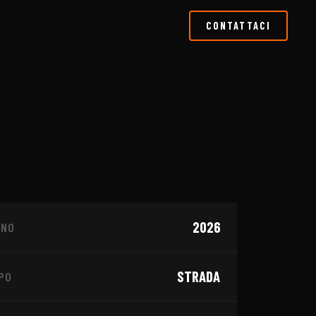
CONTATTACI
1
/
4
2026
NNO
 - CONCESSIONARIO
STRADA
PO