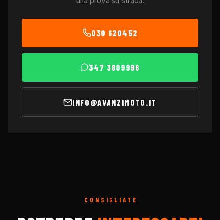
una prova su strada.
030 620452
347 3809996
INFO@AVANZIMOTO.IT
CONSIGLIATE