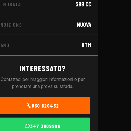
399
CC
LINDRATA
NUOVA
NDIZIONE
KTM
RAND
INTERESSATO?
Contattaci per maggiori informazioni o per
prenotare una prova su strada.
030 620452
347 3809996