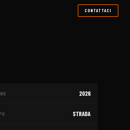
CONTATTACI
1
/
4
2026
NNO
NCESSIONARIO
KTM
STRADA
PO