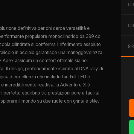
CI
CO
ione definitiva per chi cerca versatilità e
l performante propulsore monocilindrico da 399 cc
ola cilindrata si conferma il riferimento assoluto
B
 traliccio in acciaio garantisce una maneggevolezza
 Apex assicura un comfort ottimale sia nei
ta. Il design, profondamente ispirato al DNA rally di
ica d eccellenza che include fari Full LED e
 e incredibilmente reattiva, la Adventure X è
l perfetto equilibrio tra prestazioni pure e facilità
 esplorare il mondo su due ruote con grinta e stile.