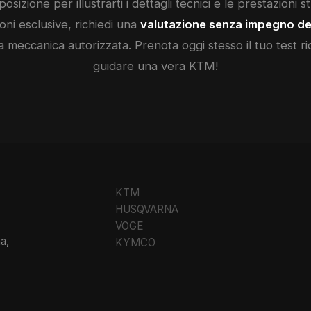
posizione per illustrarti i dettagli tecnici e le prestazioni 
ni esclusive, richiedi una
valutazione senza impegno de
a meccanica autorizzata. Prenota oggi stesso il tuo test ri
guidare una vera
KTM
!
KTM
HUSQVARNA
VOGE
a,
KYMCO