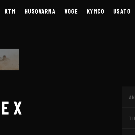
KTM
HUSQVARNA
VOGE
KYMCO
USATO
A
A BRESCIA - CO
E X
TI