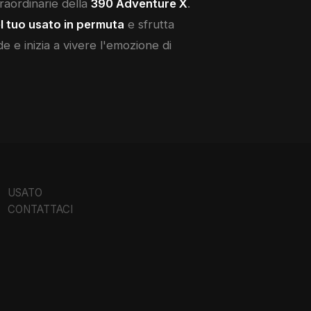
straordinarie della
390 Adventure X
.
l tuo usato in permuta
e sfrutta
de e inizia a vivere l'emozione di
USATO
CONTATTACI