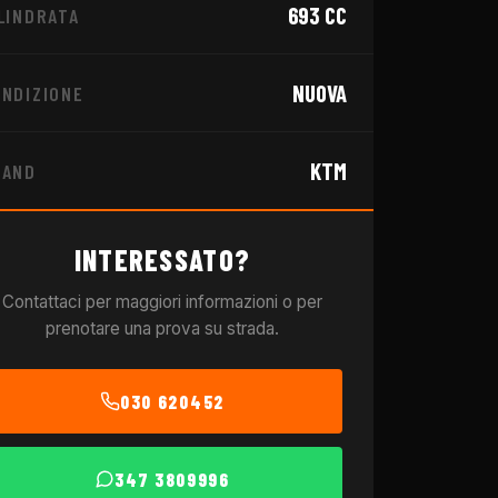
693
CC
LINDRATA
NUOVA
NDIZIONE
KTM
RAND
INTERESSATO?
Contattaci per maggiori informazioni o per
prenotare una prova su strada.
030 620452
347 3809996