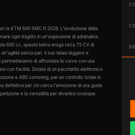
CI
CO
to con la KTM 690 SMC R 2026. L'evoluzione della
mare ogni tragitto in un'esplosione di adrenalina.
4 da 690 cc, questa belva eroga circa 75 CV di
B
'agilità senza pari. Il suo telaio leggero e
i permetteranno di affrontare le curve con una
ano con facilità. Dotata di un pacchetto elettronico
razione e ABS cornering, per un controllo totale in
 definitiva per chi cerca l'emozione di una guida
izione e la versatilità per divertirsi ovunque.