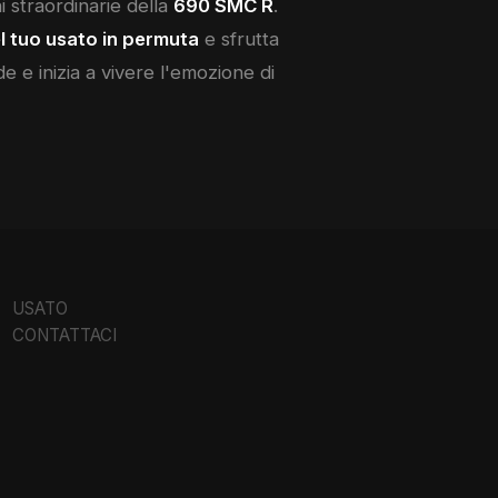
ni straordinarie della
690 SMC R
.
l tuo usato in permuta
e sfrutta
de e inizia a vivere l'emozione di
USATO
CONTATTACI