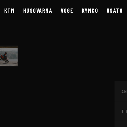
KTM
HUSQVARNA
VOGE
KYMCO
USATO
A
RESCIA - CONCESSI
TI