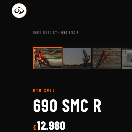
HOME
MOTO KTM
690 SMC R
/
/
KTM
2026
A B
690 SMC R
12.980
€