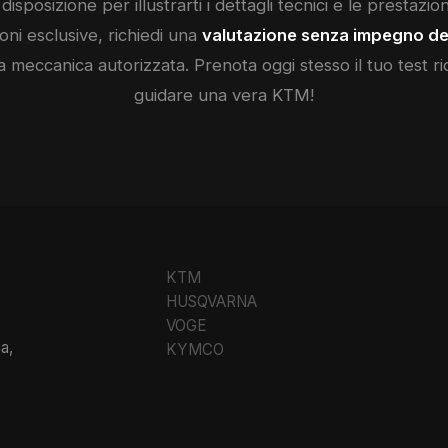
disposizione per illustrarti i dettagli tecnici e le prestazio
ni esclusive, richiedi una
valutazione senza impegno de
a meccanica autorizzata. Prenota oggi stesso il tuo test ri
guidare una vera
KTM
!
KTM
HUSQVARNA
VOGE
a,
KYMCO