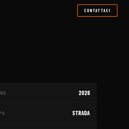
CONTATTACI
1
/
4
2026
NNO
ONARIO
KTM
STRADA
PO