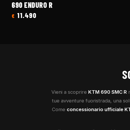
690 ENDURO R
11.490
€
S
Vieni a scoprire
KTM
690 SMC R
n
tue avventure fuoristrada, una soluz
Come
concessionario ufficiale
K