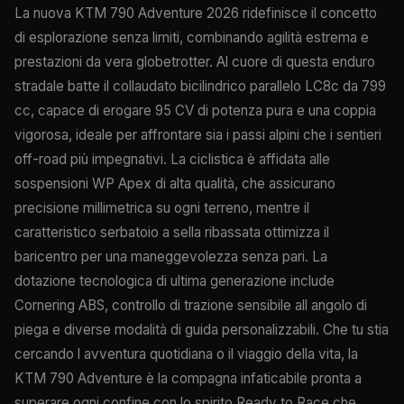
La nuova KTM 790 Adventure 2026 ridefinisce il concetto
di esplorazione senza limiti, combinando agilità estrema e
prestazioni da vera globetrotter. Al cuore di questa enduro
stradale batte il collaudato bicilindrico parallelo LC8c da 799
cc, capace di erogare 95 CV di potenza pura e una coppia
vigorosa, ideale per affrontare sia i passi alpini che i sentieri
off-road più impegnativi. La ciclistica è affidata alle
sospensioni WP Apex di alta qualità, che assicurano
precisione millimetrica su ogni terreno, mentre il
caratteristico serbatoio a sella ribassata ottimizza il
baricentro per una maneggevolezza senza pari. La
dotazione tecnologica di ultima generazione include
Cornering ABS, controllo di trazione sensibile all angolo di
piega e diverse modalità di guida personalizzabili. Che tu stia
cercando l avventura quotidiana o il viaggio della vita, la
KTM 790 Adventure è la compagna infaticabile pronta a
superare ogni confine con lo spirito Ready to Race che