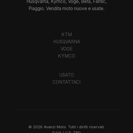
Husqvarna, Kymco, Voge, Beta, Fantic,
Piaggio. Vendita moto nuove e usate.
KTM
HUSQVARNA
VOGE
KYMCO
USATO
CONTATTACI
©
2026
Avanzi Moto. Tutti i diritti riservati.
P.IVA / C.F.
TBD