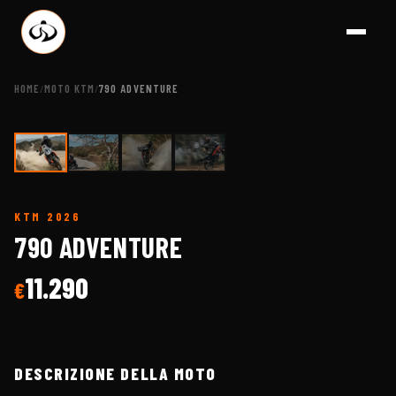
HOME
MOTO KTM
790 ADVENTURE
/
/
1
/
4
KTM
2026
A BRESCIA - CONCE
790 ADVENTURE
11.290
€
DESCRIZIONE DELLA MOTO