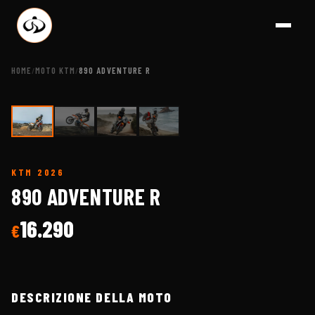
HOME
MOTO KTM
890 ADVENTURE R
/
/
1
/
4
KTM
2026
A BRESCIA - CONC
890 ADVENTURE R
16.290
€
DESCRIZIONE DELLA MOTO