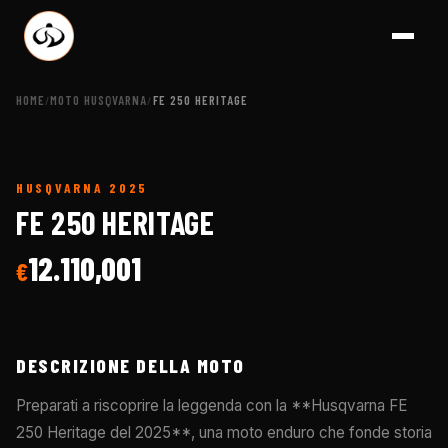
HOME
MOTO HUSQVARNA
FE 250 HERITAGE
/
/
HUSQVARNA
2025
A BRESCIA - CONCE
FE 250 HERITAGE
12.110,001
€
DESCRIZIONE DELLA MOTO
Preparati a riscoprire la leggenda con la **Husqvarna FE
250 Heritage del 2025**, una moto enduro che fonde storia