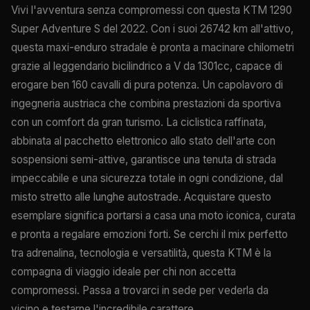
Vivi l'avventura senza compromessi con questa KTM 1290
Super Adventure S del 2022. Con i suoi 26742 km all'attivo,
questa maxi-enduro stradale è pronta a macinare chilometri
grazie al leggendario bicilindrico a V da 1301cc, capace di
erogare ben 160 cavalli di pura potenza. Un capolavoro di
ingegneria austriaca che combina prestazioni da sportiva
con un comfort da gran turismo. La ciclistica raffinata,
abbinata al pacchetto elettronico allo stato dell'arte con
sospensioni semi-attive, garantisce una tenuta di strada
impeccabile e una sicurezza totale in ogni condizione, dal
misto stretto alle lunghe autostrade. Acquistare questo
esemplare significa portarsi a casa una moto iconica, curata
e pronta a regalare emozioni forti. Se cerchi il mix perfetto
tra adrenalina, tecnologia e versatilità, questa KTM è la
compagna di viaggio ideale per chi non accetta
compromessi. Passa a trovarci in sede per vederla da
vicino e testarne l'incredibile carattere.