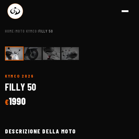
HOME
MOTO KYMCO
FILLY 50
/
/
1
/
4
KYMCO
2026
A BRESCIA - CONCESSIONAR
FILLY 50
1990
€
DESCRIZIONE DELLA MOTO