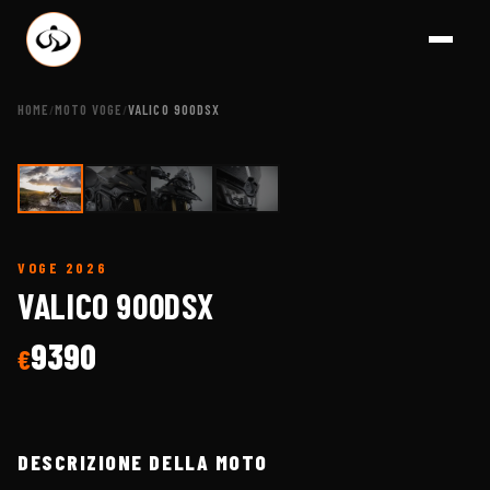
HOME
MOTO VOGE
VALICO 900DSX
/
/
1
/
4
VOGE
2026
A BRESCIA - CONCES
VALICO 900DSX
9390
€
DESCRIZIONE DELLA MOTO