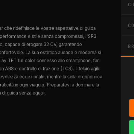
CI
CO
 che ridefinisce le vostre aspettative di guida
a performance e stile senza compromessi, l'SR3
c, capace di erogare 32 CV, garantendo
B
a confortevole. La sua estetica audace e moderna si
lay TFT full color connesso allo smartphone, fari
ABS e controllo di trazione (TCS). Il telaio agile
evolezza eccezionale, mentre la sella ergonomica
aticità in ogni viaggio. Preparatevi a dominare la
di guida senza eguali.