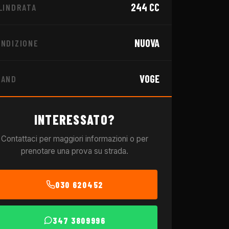
244
CC
LINDRATA
NUOVA
NDIZIONE
VOGE
RAND
INTERESSATO?
Contattaci per maggiori informazioni o per
prenotare una prova su strada.
030 620452
347 3809996