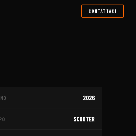
CONTATTACI
1
/
4
2026
NNO
NARIO
VOGE
SCOOTER
PO