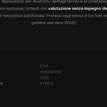
disposizione per illustrarti i dettagli tecnici e le prestazio
ni esclusive, richiedi una
valutazione senza impegno de
a meccanica autorizzata. Prenota oggi stesso il tuo test ri
guidare una vera
VOGE
!
KTM
HUSQVARNA
VOGE
a,
KYMCO