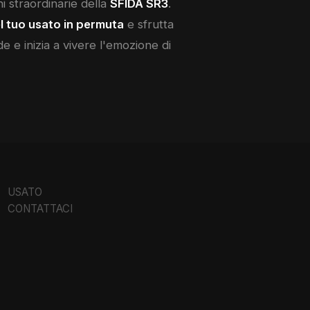
ni straordinarie della
SFIDA SR3
.
l tuo usato in permuta
e sfrutta
de e inizia a vivere l'emozione di
USATO
CONTATTACI