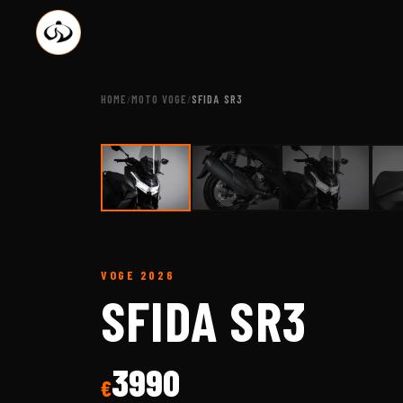
HOME
MOTO VOGE
SFIDA SR3
/
/
VOGE
2026
A BR
SFIDA SR3
3990
€