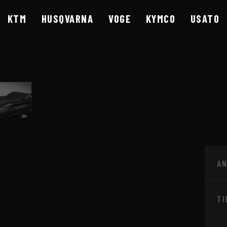
KTM
HUSQVARNA
VOGE
KYMCO
USATO
A
ESCIA - CONCESSIO
TI