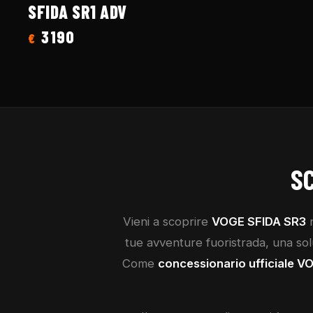
SFIDA SR1 ADV
3190
€
S
Vieni a scoprire
VOGE
SFIDA SR3
n
tue avventure fuoristrada, una soluz
Come
concessionario ufficiale
V