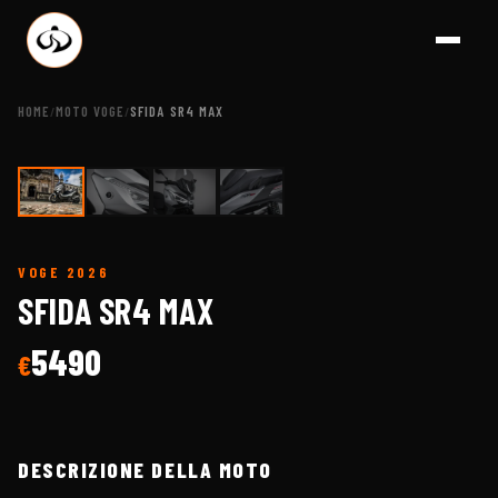
HOME
MOTO VOGE
SFIDA SR4 MAX
/
/
1
/
4
VOGE
2026
A BRESCIA - CONCES
SFIDA SR4 MAX
5490
€
DESCRIZIONE DELLA MOTO