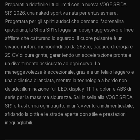
Preparati a ridefinire i tuoi limiti con la nuova VOGE SFIDA
SR1 2026, una naked sportiva nata per entusiasmare.
Progettata per gli spiriti audaci che cercano l'adrenalina
quotidiana, la Sfida SR1 sfoggia un design aggressivo e linee
affilate che catturano lo sguardo. Il cuore pulsante è un
vivace motore monocilindrico da 292cc, capace di erogare
29 CV di pura grinta, garantendo un'accelerazione pronta e
un divertimento assicurato ad ogni curva. La
maneggevolezza è eccezionale, grazie a un telaio leggero e
una ciclistica bilanciata, mentre la tecnologia a bordo non
delude: illuminazione full LED, display TFT a colori e ABS di
serie per la massima sicurezza. Sali in sella alla VOGE SFIDA
SR1 e trasforma ogni tragitto in un'avventura indimenticabile,
sfidando la città e le strade aperte con stile e prestazioni
ineguagliabili.