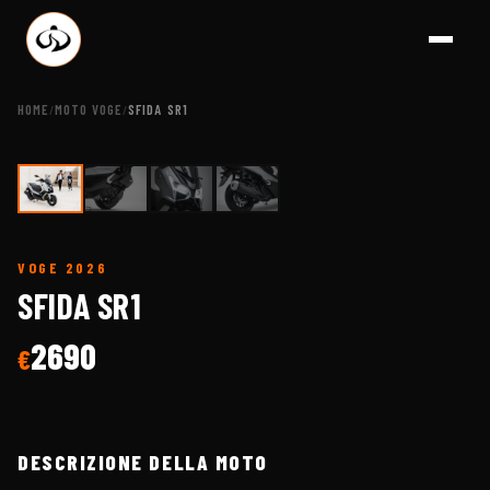
HOME
MOTO VOGE
SFIDA SR1
/
/
1
/
4
VOGE
2026
A BRESCIA - CONCESSIONA
SFIDA SR1
2690
€
DESCRIZIONE DELLA MOTO