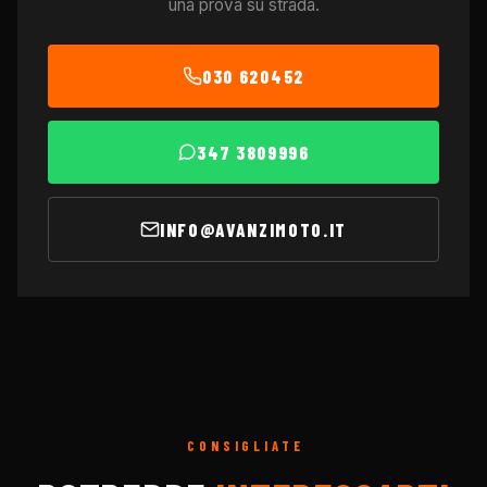
una prova su strada.
030 620452
347 3809996
INFO@AVANZIMOTO.IT
CONSIGLIATE